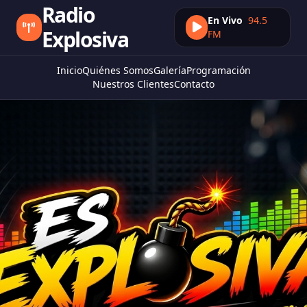
Radio
En Vivo
94.5
Explosiva
FM
Inicio
Quiénes Somos
Galería
Programación
Nuestros Clientes
Contacto